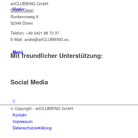
artCLUBBING GmbH
Media
Studio Düren
Rurdammweg 9
52349 Düren
Telefon: +49 2421 88 73 37
E-Mail: andre@artCLUBBING.eu
Menü
Mit freundlicher Unterstützung:
Social Media
© Copyright - artCLUBBING GmbH
Kontakt
Impressum
Datenschutzerklärung