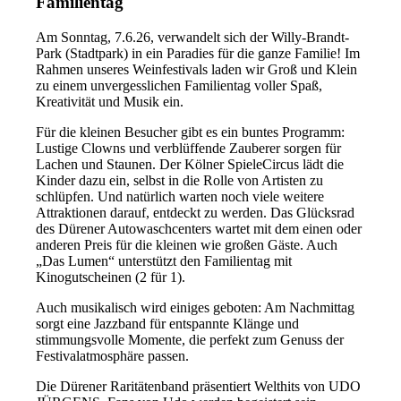
Familientag
Am Sonntag, 7.6.26, verwandelt sich der Willy-Brandt-
Park (Stadtpark) in ein Paradies für die ganze Familie! Im
Rahmen unseres Weinfestivals laden wir Groß und Klein
zu einem unvergesslichen Familientag voller Spaß,
Kreativität und Musik ein.
Für die kleinen Besucher gibt es ein buntes Programm:
Lustige Clowns und verblüffende Zauberer sorgen für
Lachen und Staunen. Der Kölner SpieleCircus lädt die
Kinder dazu ein, selbst in die Rolle von Artisten zu
schlüpfen. Und natürlich warten noch viele weitere
Attraktionen darauf, entdeckt zu werden. Das Glücksrad
des Dürener Autowaschcenters wartet mit dem einen oder
anderen Preis für die kleinen wie großen Gäste. Auch
„Das Lumen“ unterstützt den Familientag mit
Kinogutscheinen (2 für 1).
Auch musikalisch wird einiges geboten: Am Nachmittag
sorgt eine Jazzband für entspannte Klänge und
stimmungsvolle Momente, die perfekt zum Genuss der
Festivalatmosphäre passen.
Die Dürener Raritätenband präsentiert Welthits von UDO