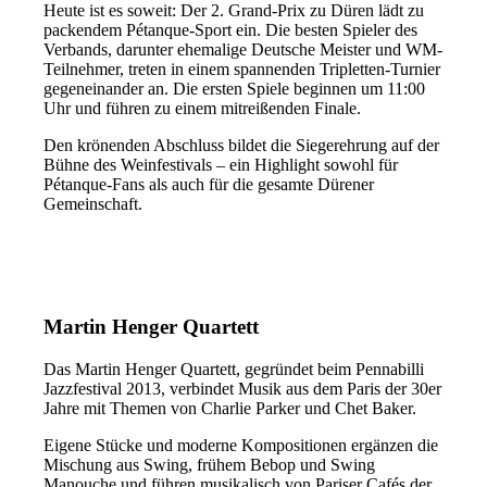
Heute ist es soweit: Der 2. Grand-Prix zu Düren lädt zu
packendem Pétanque-Sport ein. Die besten Spieler des
Verbands, darunter ehemalige Deutsche Meister und WM-
Teilnehmer, treten in einem spannenden Tripletten-Turnier
gegeneinander an. Die ersten Spiele beginnen um 11:00
Uhr und führen zu einem mitreißenden Finale.
Den krönenden Abschluss bildet die Siegerehrung auf der
Bühne des Weinfestivals – ein Highlight sowohl für
Pétanque-Fans als auch für die gesamte Dürener
Gemeinschaft.
Martin Henger Quartett
Das Martin Henger Quartett, gegründet beim Pennabilli
Jazzfestival 2013, verbindet Musik aus dem Paris der 30er
Jahre mit Themen von Charlie Parker und Chet Baker.
Eigene Stücke und moderne Kompositionen ergänzen die
Mischung aus Swing, frühem Bebop und Swing
Manouche und führen musikalisch von Pariser Cafés der