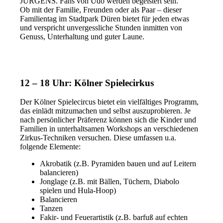
JÜRGENS. Fans von Udo werden begeistert sein.
Ob mit der Familie, Freunden oder als Paar – dieser
Familientag im Stadtpark Düren bietet für jeden etwas
und verspricht unvergessliche Stunden inmitten von
Genuss, Unterhaltung und guter Laune.
12 – 18 Uhr: Kölner Spielecirkus
Der Kölner Spielecircus bietet ein vielfältiges Programm,
das einlädt mitzumachen und selbst auszuprobieren. Je
nach persönlicher Präferenz können sich die Kinder und
Familien in unterhaltsamen Workshops an verschiedenen
Zirkus-Techniken versuchen. Diese umfassen u.a.
folgende Elemente:
Akrobatik (z.B. Pyramiden bauen und auf Leitern
balancieren)
Jonglage (z.B. mit Bällen, Tüchern, Diabolo
spielen und Hula-Hoop)
Balancieren
Tanzen
Fakir- und Feuerartistik (z.B. barfuß auf echten