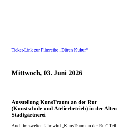
uns auf „Wein im Park“ ein. Wir freuen uns auf euch!
Der Wein und der Wind (2017)
Kurzinhalt: Spätsommer im Burgund: Zur Weinlese kehrt
Jean (Pio Marmaï) wegen seines sterbenden Vaters heim.
Mit Juliette (Ana Girardot) und Jérémie (François Civil)
brechen alte Wunden auf. Bleiben sie beim
Familienweingut oder gehen sie getrennte Wege?
Ticket-Link zur Filmreihe „Düren Kultur“
Mittwoch, 03. Juni 2026
Ausstellung KunsTraum an der Rur
(Kunstschule und Atelierbetrieb) in der Alten
Stadtgärtnerei
Auch im zweiten Jahr wird „KunsTraum an der Rur“ Teil